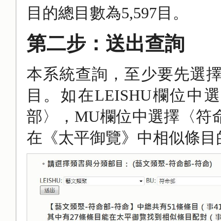
目的總目數為5,597目。
第二步：送出查詢
本系統查詢，至少要先選
目。如在LEISHU欄位
部〉，MU欄位中選擇〈符
在《太平御覽》中相似條目